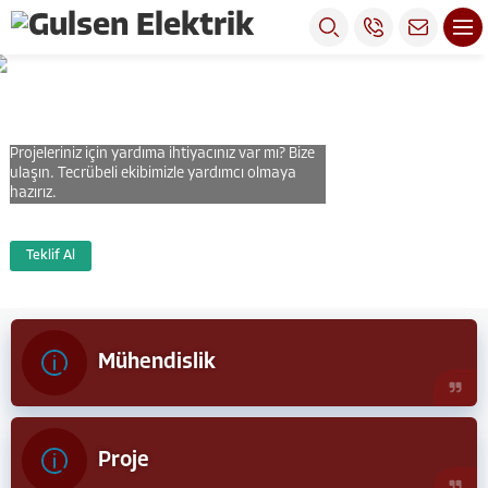
GÜLŞEN ELEKTRİK
GÜLŞEN ELEKTRİK
Projeleriniz için yardıma ihtiyacınız var mı? Bize
ulaşın. Tecrübeli ekibimizle yardımcı olmaya
hazırız.
Teklif Al
Mühendislik
Proje