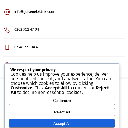
info@gulsenelektrik.com
0262 751 47 94
0 546 771 04 41
Gebze Caddesi Balçık Mahallesi No:17/A Gebze/KOCAELİ
Ali GÜLŞEN
We respect your privacy
Cookies help us improve your experience, deliver
personalized content, and analyze traffic. You can
choose which cookies to allow by clicking
Customize
. Click
Accept All
to consent or
Reject
Hakkımızda
All
to decline non-essential cookies.
Customize
Cevap Yaz
Firmamız sanayi alanında sanayi elektiriği ve mekanik tesisat
Reject All
olarak (yangın tesisatı, hava tesisatı ,makine tesisatı ,hidroforlar
,pompalar vs.) iki ayrı bölümde hizmet vermektedir.
Accept All