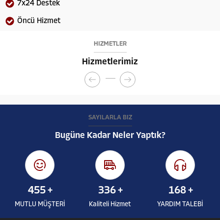
7x24 Destek
Öncü Hizmet
HİZMETLER
Hizmetlerimiz
SAYILARLA BİZ
Bugüne Kadar Neler Yaptık?
455
+
336
+
168
+
MUTLU MÜŞTERİ
Kaliteli Hizmet
YARDIM TALEBİ